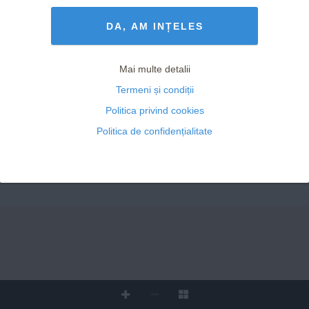
Termeni și Condiții
drepturile rezervate
DA, AM INȚELES
Mai multe detalii
Termeni și condiții
Politica privind cookies
Politica de confidențialitate