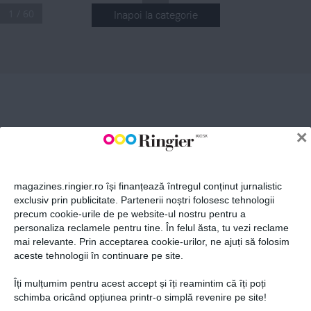
1 / 60
Inapoi la categorie
ABONEAZĂ-TE LA NEWSLETTER
Fii la curent cu toate aparițiile din grupul Ringier.
×
magazines.ringier.ro își finanțează întregul conținut jurnalistic
exclusiv prin publicitate. Partenerii noștri folosesc tehnologii
precum cookie-urile de pe website-ul nostru pentru a
ABONEAZĂ-TE
personaliza reclamele pentru tine. În felul ăsta, tu vezi reclame
mai relevante. Prin acceptarea cookie-urilor, ne ajuți să folosim
aceste tehnologii în continuare pe site.
Îți mulțumim pentru acest accept și îți reamintim că îți poți
Politica de confidențialitate și
© 2026 Ringier Romania. Toate
schimba oricând opțiunea printr-o simplă revenire pe site!