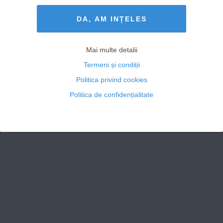
Termeni și Condiții
drepturile rezervate
DA, AM INȚELES
Mai multe detalii
Termeni și condiții
Politica privind cookies
Politica de confidențialitate