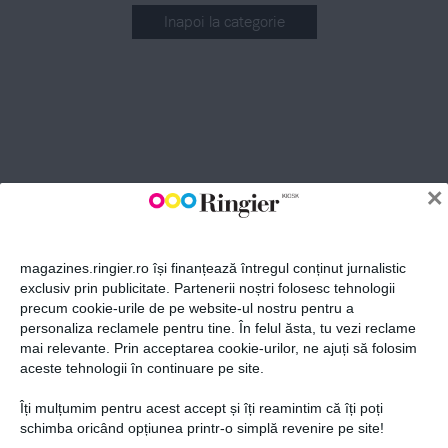
Inapoi la categorie
ABONEAZĂ-TE LA NEWSLETTER
Fii la curent cu toate aparițiile din grupul Ringier.
×
magazines.ringier.ro își finanțează întregul conținut jurnalistic
exclusiv prin publicitate. Partenerii noștri folosesc tehnologii
precum cookie-urile de pe website-ul nostru pentru a
ABONEAZĂ-TE
personaliza reclamele pentru tine. În felul ăsta, tu vezi reclame
mai relevante. Prin acceptarea cookie-urilor, ne ajuți să folosim
aceste tehnologii în continuare pe site.
Îți mulțumim pentru acest accept și îți reamintim că îți poți
Politica de confidențialitate și
© 2026 Ringier Romania. Toate
schimba oricând opțiunea printr-o simplă revenire pe site!