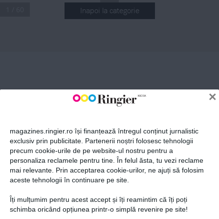
1 / 60
Inapoi la categorie
ABONEAZĂ-TE LA NEWSLETTER
Fii la curent cu toate aparițiile din grupul Ringier.
×
magazines.ringier.ro își finanțează întregul conținut jurnalistic
exclusiv prin publicitate. Partenerii noștri folosesc tehnologii
precum cookie-urile de pe website-ul nostru pentru a
ABONEAZĂ-TE
personaliza reclamele pentru tine. În felul ăsta, tu vezi reclame
mai relevante. Prin acceptarea cookie-urilor, ne ajuți să folosim
aceste tehnologii în continuare pe site.
Îți mulțumim pentru acest accept și îți reamintim că îți poți
Politica de confidențialitate și
© 2026 Ringier Romania. Toate
schimba oricând opțiunea printr-o simplă revenire pe site!