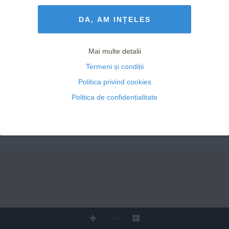
Termeni și Condiții
drepturile rezervate
DA, AM INȚELES
Mai multe detalii
Termeni și condiții
Politica privind cookies
Politica de confidențialitate