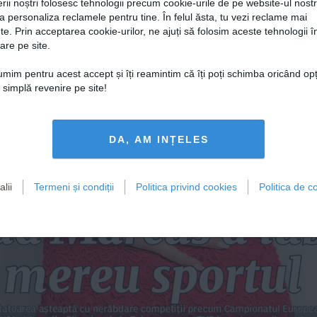
rii noștri folosesc tehnologii precum cookie-urile de pe website-ul nost
Any
pre
a personaliza reclamele pentru tine. În felul ăsta, tu vezi reclame mai
„Gam
te. Prin acceptarea cookie-urilor, ne ajuți să folosim aceste tehnologii î
are pe site.
ion 
țumim pentru acest accept și îți reamintim că îți poți schimba oricând op
o simplă revenire pe site!
ută 
esă
oxen
DA, AM INȚELES
Ura
este
într
lii
Termeni și condiții
Politica privind cookies
Politica de co
da Marcus a iub
mereu sportul
tatoarea 
așteaptă cu nerăbdare competiții precum Campionatul Europea