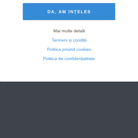
Termeni și Condiții
drepturile rezervate
DA, AM INȚELES
Mai multe detalii
Termeni și condiții
Politica privind cookies
Politica de confidențialitate