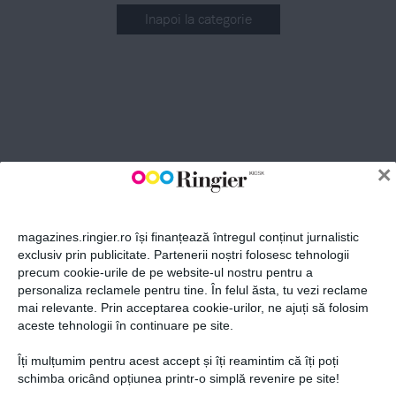
Inapoi la categorie
ABONEAZĂ-TE LA NEWSLETTER
Fii la curent cu toate aparițiile din grupul Ringier.
×
magazines.ringier.ro își finanțează întregul conținut jurnalistic
exclusiv prin publicitate. Partenerii noștri folosesc tehnologii
precum cookie-urile de pe website-ul nostru pentru a
ABONEAZĂ-TE
personaliza reclamele pentru tine. În felul ăsta, tu vezi reclame
mai relevante. Prin acceptarea cookie-urilor, ne ajuți să folosim
aceste tehnologii în continuare pe site.
Îți mulțumim pentru acest accept și îți reamintim că îți poți
Politica de confidențialitate și
© 2026 Ringier Romania. Toate
schimba oricând opțiunea printr-o simplă revenire pe site!