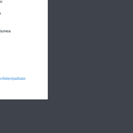
ru
n
țiunea
© 2026 Ringier Romania. Toate drepturile rezervate
nfidențialitate