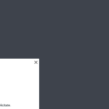
ER
×
icitate.