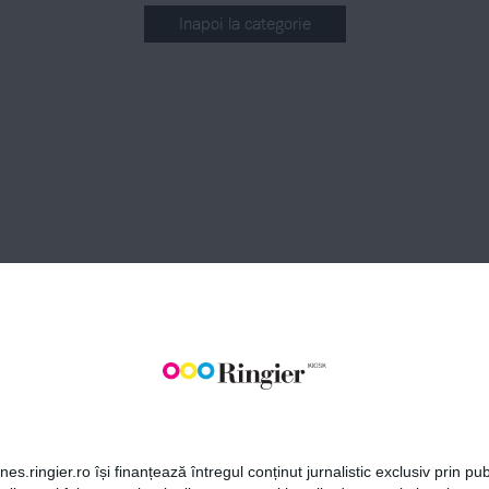
Inapoi la categorie
BONEAZĂ-TE LA NEWSLETT
Fii la curent cu toate aparițiile din grupul Ringier.
ABONEAZĂ-TE
es.ringier.ro își finanțează întregul conținut jurnalistic exclusiv prin publ