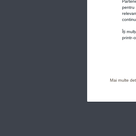
Partene
pentru 
relevan
continu
Îți mul
Politica de confidențialitate și Termeni și Condiții
printr-
Mai multe deta