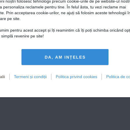
rii noștri folosesc tehnologii precum cookie-urile de pe website-ul nost
a personaliza reclamele pentru tine. În felul ăsta, tu vezi reclame mai
te. Prin acceptarea cookie-urilor, ne ajuți să folosim aceste tehnologii î
are pe site.
țumim pentru acest accept și îți reamintim că îți poți schimba oricând op
o simplă revenire pe site!
DA, AM INȚELES
lii
Termeni și condiții
Politica privind cookies
Politica de co