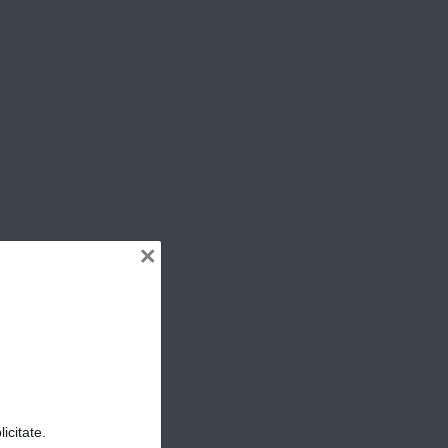
ER
×
icitate.