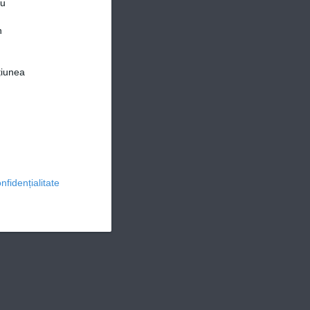
ru
n
țiunea
© 2026 Ringier Romania. Toate drepturile rezervate
nfidențialitate