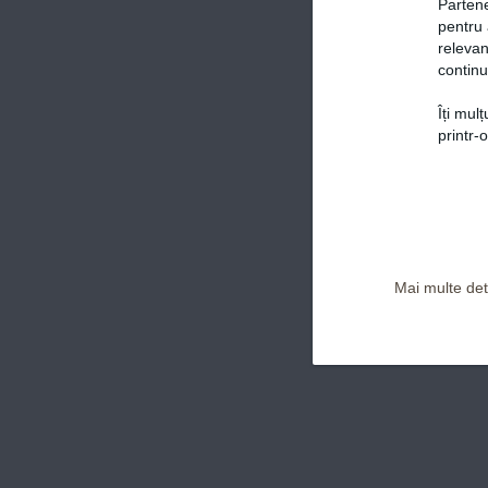
Partene
pentru 
relevan
continu
Îți mul
Politica de confidențialitate și Termeni și Condiții
printr-
Mai multe deta