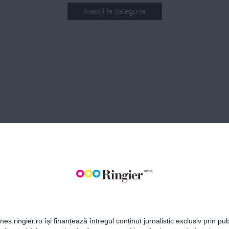
Inapoi la categorie
BONEAZĂ-TE LA NEWSLETT
Fii la curent cu toate aparițiile din grupul Ringier.
ABONEAZĂ-TE
es.ringier.ro își finanțează întregul conținut jurnalistic exclusiv prin publ