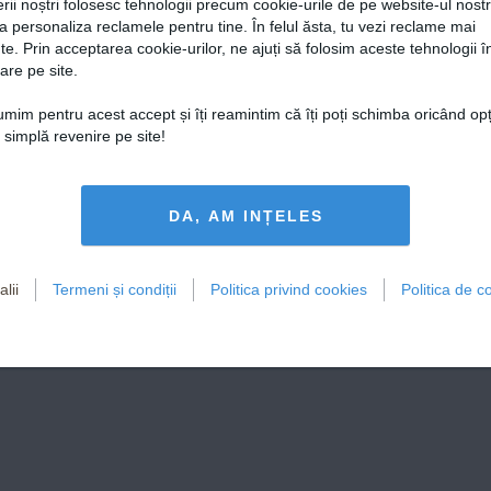
rii noștri folosesc tehnologii precum cookie-urile de pe website-ul nost
a personaliza reclamele pentru tine. În felul ăsta, tu vezi reclame mai
te. Prin acceptarea cookie-urilor, ne ajuți să folosim aceste tehnologii î
are pe site.
țumim pentru acest accept și îți reamintim că îți poți schimba oricând op
o simplă revenire pe site!
DA, AM INȚELES
lii
Termeni și condiții
Politica privind cookies
Politica de co