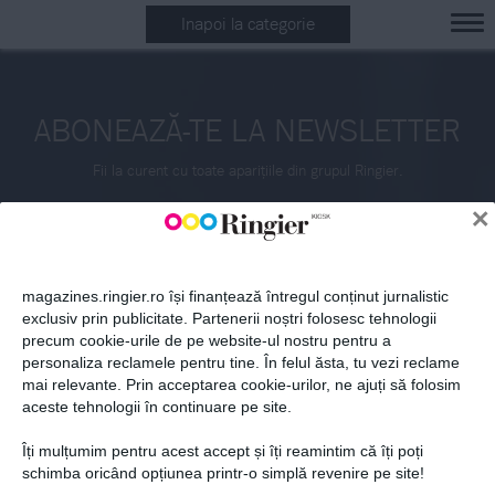
Inapoi la categorie
ABONEAZĂ-TE LA NEWSLETTER
Fii la curent cu toate aparițiile din grupul Ringier.
×
magazines.ringier.ro își finanțează întregul conținut jurnalistic
exclusiv prin publicitate. Partenerii noștri folosesc tehnologii
precum cookie-urile de pe website-ul nostru pentru a
ABONEAZĂ-TE
personaliza reclamele pentru tine. În felul ăsta, tu vezi reclame
mai relevante. Prin acceptarea cookie-urilor, ne ajuți să folosim
aceste tehnologii în continuare pe site.
Îți mulțumim pentru acest accept și îți reamintim că îți poți
Politica de confidențialitate și
© 2026 Ringier Romania. Toate
schimba oricând opțiunea printr-o simplă revenire pe site!