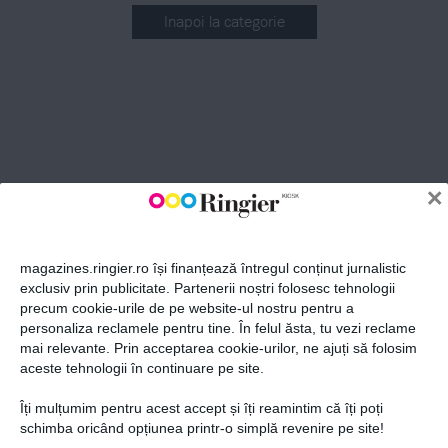
Inapoi la categorie
ABONEAZĂ-TE LA NEWSLETTER
Fii la curent cu toate aparițiile din grupul Ringier.
×
magazines.ringier.ro își finanțează întregul conținut jurnalistic
exclusiv prin publicitate. Partenerii noștri folosesc tehnologii
precum cookie-urile de pe website-ul nostru pentru a
ABONEAZĂ-TE
personaliza reclamele pentru tine. În felul ăsta, tu vezi reclame
mai relevante. Prin acceptarea cookie-urilor, ne ajuți să folosim
aceste tehnologii în continuare pe site.
Îți mulțumim pentru acest accept și îți reamintim că îți poți
Politica de confidențialitate și
© 2026 Ringier Romania. Toate
schimba oricând opțiunea printr-o simplă revenire pe site!