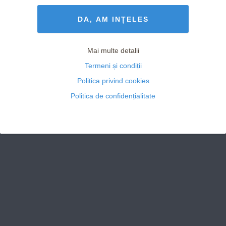
Termeni și Condiții
drepturile rezervate
DA, AM INȚELES
Mai multe detalii
Termeni și condiții
Politica privind cookies
Politica de confidențialitate