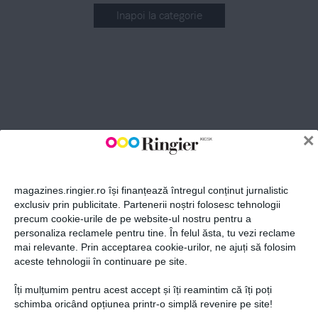
Inapoi la categorie
ABONEAZĂ-TE LA NEWSLETTER
Fii la curent cu toate aparițiile din grupul Ringier.
×
magazines.ringier.ro își finanțează întregul conținut jurnalistic
exclusiv prin publicitate. Partenerii noștri folosesc tehnologii
precum cookie-urile de pe website-ul nostru pentru a
ABONEAZĂ-TE
personaliza reclamele pentru tine. În felul ăsta, tu vezi reclame
mai relevante. Prin acceptarea cookie-urilor, ne ajuți să folosim
aceste tehnologii în continuare pe site.
Îți mulțumim pentru acest accept și îți reamintim că îți poți
Politica de confidențialitate și
© 2026 Ringier Romania. Toate
schimba oricând opțiunea printr-o simplă revenire pe site!