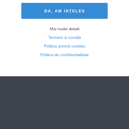
Termeni și Condiții
drepturile rezervate
DA, AM INȚELES
Mai multe detalii
Termeni și condiții
Politica privind cookies
Politica de confidențialitate