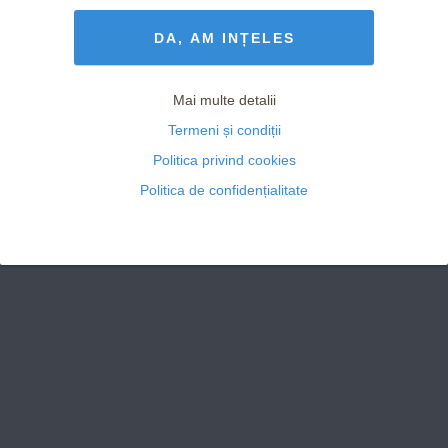
Termeni și Condiții
drepturile rezervate
DA, AM INȚELES
Mai multe detalii
Termeni și condiții
Politica privind cookies
Politica de confidențialitate