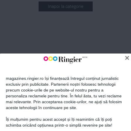
Inapoi la categorie
ABONEAZĂ-TE LA NEWSLETTER
Fii la curent cu toate aparițiile din grupul Ringier.
×
magazines.ringier.ro își finanțează întregul conținut jurnalistic
exclusiv prin publicitate. Partenerii noștri folosesc tehnologii
precum cookie-urile de pe website-ul nostru pentru a
ABONEAZĂ-TE
personaliza reclamele pentru tine. În felul ăsta, tu vezi reclame
mai relevante. Prin acceptarea cookie-urilor, ne ajuți să folosim
aceste tehnologii în continuare pe site.
Îți mulțumim pentru acest accept și îți reamintim că îți poți
Politica de confidențialitate și
© 2026 Ringier Romania. Toate
schimba oricând opțiunea printr-o simplă revenire pe site!