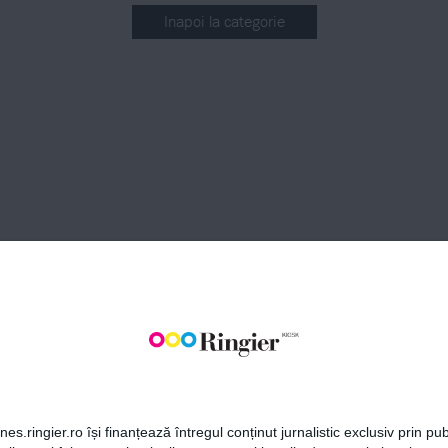
Inapoi la categorie
BONEAZĂ-TE LA NEWSLETT
Fii la curent cu toate aparițiile din grupul Ringier.
ABONEAZĂ-TE
es.ringier.ro își finanțează întregul conținut jurnalistic exclusiv prin publ