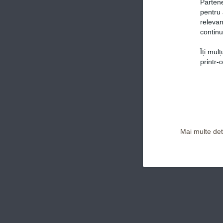
Partene
pentru 
relevan
continu
Îți mul
Politica de confidențialitate și Termeni și Condiții
printr-
Mai multe deta