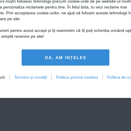
rii noștri folosesc tehnologii precum cookie-urile de pe website-ul nost
a personaliza reclamele pentru tine. În felul ăsta, tu vezi reclame mai
te. Prin acceptarea cookie-urilor, ne ajuți să folosim aceste tehnologii î
are pe site.
țumim pentru acest accept și îți reamintim că îți poți schimba oricând op
o simplă revenire pe site!
DA, AM INȚELES
lii
Termeni și condiții
Politica privind cookies
Politica de co