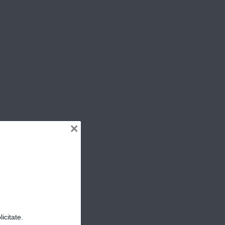
ER
×
icitate.