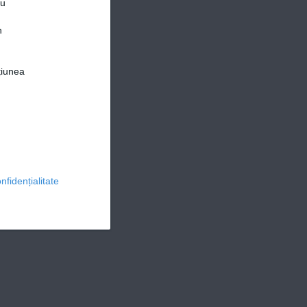
ru
n
țiunea
© 2026 Ringier Romania. Toate drepturile rezervate
nfidențialitate