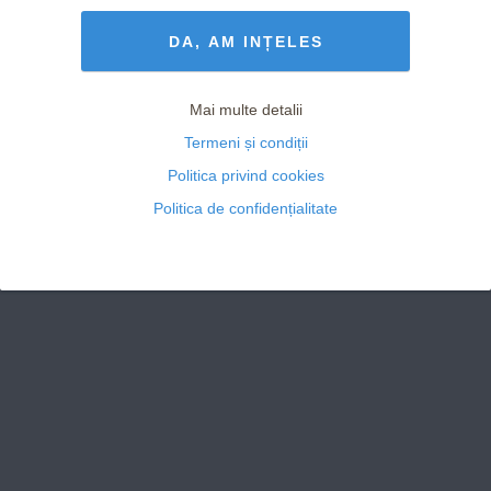
Termeni și Condiții
drepturile rezervate
DA, AM INȚELES
Mai multe detalii
Termeni și condiții
Politica privind cookies
Politica de confidențialitate