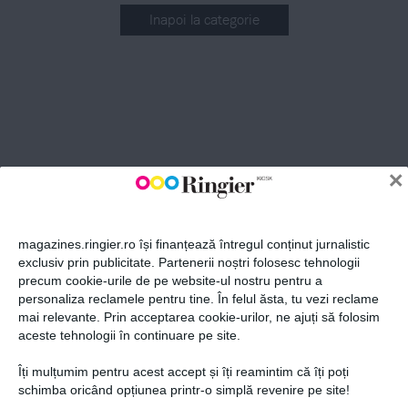
Inapoi la categorie
ABONEAZĂ-TE LA NEWSLETTER
Fii la curent cu toate aparițiile din grupul Ringier.
×
magazines.ringier.ro își finanțează întregul conținut jurnalistic
exclusiv prin publicitate. Partenerii noștri folosesc tehnologii
precum cookie-urile de pe website-ul nostru pentru a
ABONEAZĂ-TE
personaliza reclamele pentru tine. În felul ăsta, tu vezi reclame
mai relevante. Prin acceptarea cookie-urilor, ne ajuți să folosim
aceste tehnologii în continuare pe site.
Îți mulțumim pentru acest accept și îți reamintim că îți poți
Politica de confidențialitate și
© 2026 Ringier Romania. Toate
schimba oricând opțiunea printr-o simplă revenire pe site!