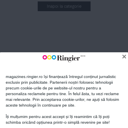
Inapoi la categorie
ABONEAZĂ-TE LA NEWSLETTER
Fii la curent cu toate aparițiile din grupul Ringier.
×
magazines.ringier.ro își finanțează întregul conținut jurnalistic
exclusiv prin publicitate. Partenerii noștri folosesc tehnologii
precum cookie-urile de pe website-ul nostru pentru a
ABONEAZĂ-TE
personaliza reclamele pentru tine. În felul ăsta, tu vezi reclame
mai relevante. Prin acceptarea cookie-urilor, ne ajuți să folosim
aceste tehnologii în continuare pe site.
Îți mulțumim pentru acest accept și îți reamintim că îți poți
Politica de confidențialitate și
© 2026 Ringier Romania. Toate
schimba oricând opțiunea printr-o simplă revenire pe site!