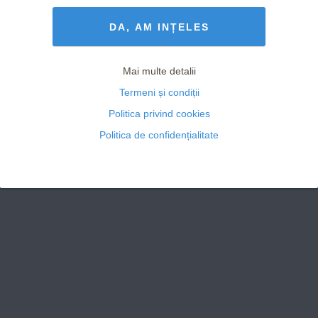
Termeni și Condiții
drepturile rezervate
DA, AM INȚELES
Mai multe detalii
Termeni și condiții
Politica privind cookies
Politica de confidențialitate