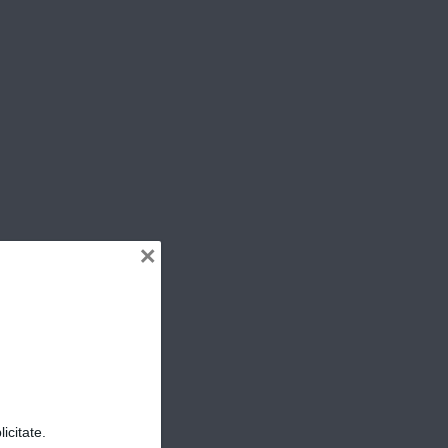
ER
×
icitate.