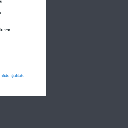
ru
n
țiunea
© 2026 Ringier Romania. Toate drepturile rezervate
nfidențialitate