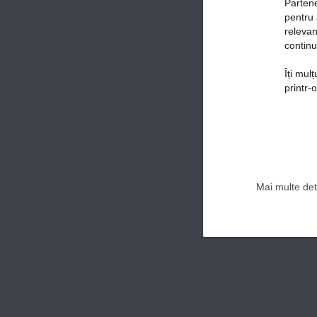
Partene
pentru 
relevan
continu
Îți mul
Politica de confidențialitate și Termeni și Condiții
printr-
Mai multe deta