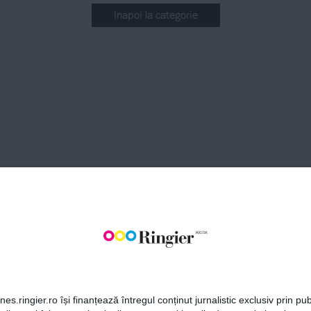
Inapoi la categorie
BONEAZĂ-TE LA NEWSLETT
Fii la curent cu toate aparițiile din grupul Ringier.
ABONEAZĂ-TE
es.ringier.ro își finanțează întregul conținut jurnalistic exclusiv prin publ