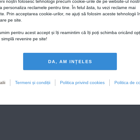
rii noștri folosesc tehnologii precum cookie-urile de pe website-ul nost
a personaliza reclamele pentru tine. În felul ăsta, tu vezi reclame mai
te. Prin acceptarea cookie-urilor, ne ajuți să folosim aceste tehnologii î
are pe site.
țumim pentru acest accept și îți reamintim că îți poți schimba oricând op
o simplă revenire pe site!
DA, AM INȚELES
lii
Termeni și condiții
Politica privind cookies
Politica de co