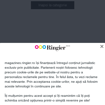
Inapoi la categorie
ABONEAZĂ-TE LA NEWSLETTER
Fii la curent cu toate aparițiile din grupul Ringier.
×
magazines.ringier.ro își finanțează întregul conținut jurnalistic
exclusiv prin publicitate. Partenerii noștri folosesc tehnologii
precum cookie-urile de pe website-ul nostru pentru a
ABONEAZĂ-TE
personaliza reclamele pentru tine. În felul ăsta, tu vezi reclame
mai relevante. Prin acceptarea cookie-urilor, ne ajuți să folosim
aceste tehnologii în continuare pe site.
Îți mulțumim pentru acest accept și îți reamintim că îți poți
Politica de confidențialitate și
© 2026 Ringier Romania. Toate
schimba oricând opțiunea printr-o simplă revenire pe site!