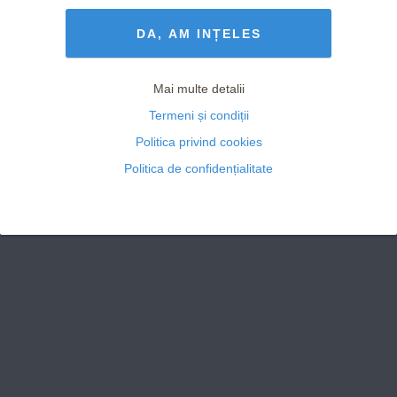
Termeni și Condiții
drepturile rezervate
DA, AM INȚELES
Mai multe detalii
Termeni și condiții
Politica privind cookies
Politica de confidențialitate