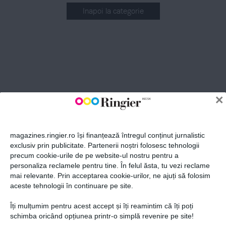
Inapoi la categorie
ABONEAZĂ-TE LA NEWSLETTER
Fii la curent cu toate aparițiile din grupul Ringier.
×
magazines.ringier.ro își finanțează întregul conținut jurnalistic
exclusiv prin publicitate. Partenerii noștri folosesc tehnologii
precum cookie-urile de pe website-ul nostru pentru a
ABONEAZĂ-TE
personaliza reclamele pentru tine. În felul ăsta, tu vezi reclame
mai relevante. Prin acceptarea cookie-urilor, ne ajuți să folosim
aceste tehnologii în continuare pe site.
Îți mulțumim pentru acest accept și îți reamintim că îți poți
Politica de confidențialitate și
© 2026 Ringier Romania. Toate
schimba oricând opțiunea printr-o simplă revenire pe site!