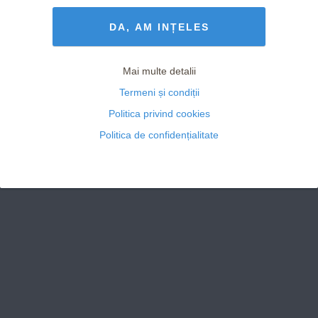
Termeni și Condiții
drepturile rezervate
DA, AM INȚELES
Mai multe detalii
Termeni și condiții
Politica privind cookies
Politica de confidențialitate