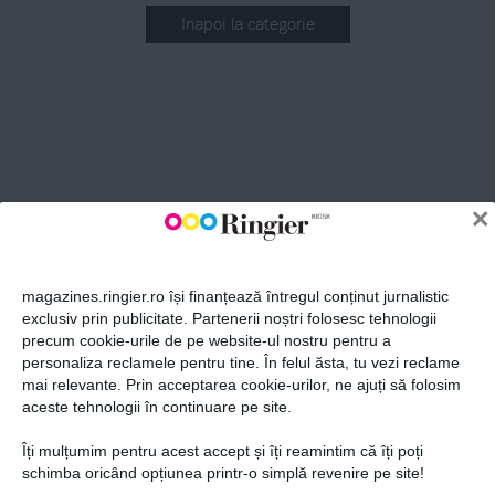
Inapoi la categorie
ABONEAZĂ-TE LA NEWSLETTER
Fii la curent cu toate aparițiile din grupul Ringier.
×
magazines.ringier.ro își finanțează întregul conținut jurnalistic
exclusiv prin publicitate. Partenerii noștri folosesc tehnologii
precum cookie-urile de pe website-ul nostru pentru a
ABONEAZĂ-TE
personaliza reclamele pentru tine. În felul ăsta, tu vezi reclame
mai relevante. Prin acceptarea cookie-urilor, ne ajuți să folosim
aceste tehnologii în continuare pe site.
Îți mulțumim pentru acest accept și îți reamintim că îți poți
Politica de confidențialitate și
© 2026 Ringier Romania. Toate
schimba oricând opțiunea printr-o simplă revenire pe site!