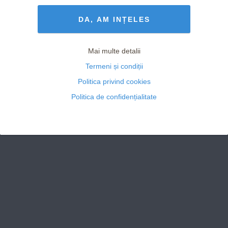
Termeni și Condiții
drepturile rezervate
DA, AM INȚELES
Mai multe detalii
Termeni și condiții
Politica privind cookies
Politica de confidențialitate