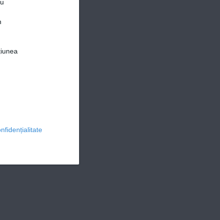
ru
n
țiunea
© 2026 Ringier Romania. Toate drepturile rezervate
nfidențialitate