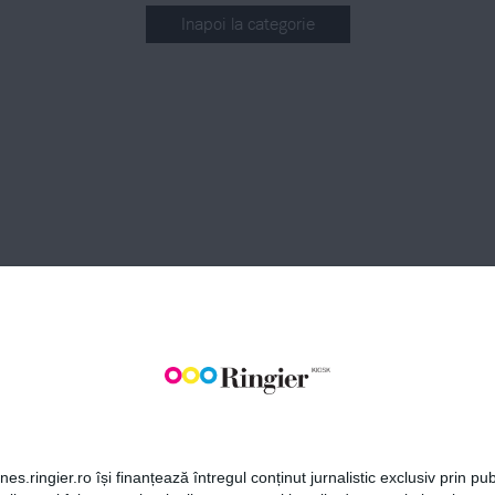
Inapoi la categorie
BONEAZĂ-TE LA NEWSLETT
Fii la curent cu toate aparițiile din grupul Ringier.
ABONEAZĂ-TE
es.ringier.ro își finanțează întregul conținut jurnalistic exclusiv prin publ