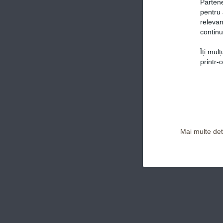
Partene
pentru 
relevan
continu
Îți mul
Politica de confidențialitate și Termeni și Condiții
printr-
Mai multe deta