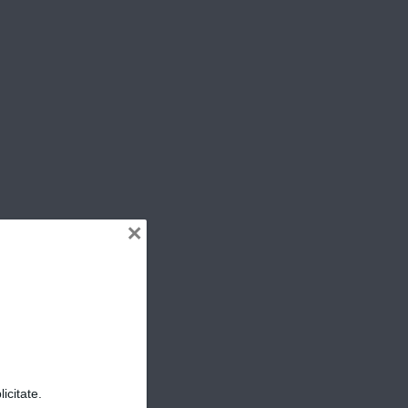
ER
×
icitate.