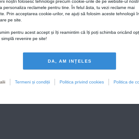
rii noștri folosesc tehnologii precum cookie-urile de pe website-ul nost
a personaliza reclamele pentru tine. În felul ăsta, tu vezi reclame mai
te. Prin acceptarea cookie-urilor, ne ajuți să folosim aceste tehnologii î
are pe site.
țumim pentru acest accept și îți reamintim că îți poți schimba oricând op
o simplă revenire pe site!
DA, AM INȚELES
lii
Termeni și condiții
Politica privind cookies
Politica de co