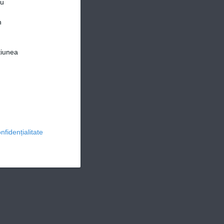
ru
n
țiunea
© 2026 Ringier Romania. Toate drepturile rezervate
nfidențialitate