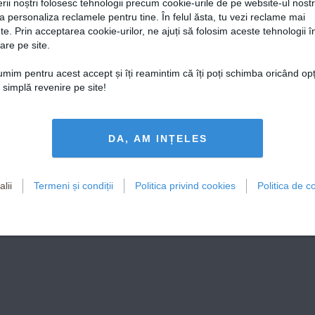
rii noștri folosesc tehnologii precum cookie-urile de pe website-ul nost
a personaliza reclamele pentru tine. În felul ăsta, tu vezi reclame mai
te. Prin acceptarea cookie-urilor, ne ajuți să folosim aceste tehnologii î
are pe site.
țumim pentru acest accept și îți reamintim că îți poți schimba oricând op
o simplă revenire pe site!
DA, AM INȚELES
lii
Termeni și condiții
Politica privind cookies
Politica de co