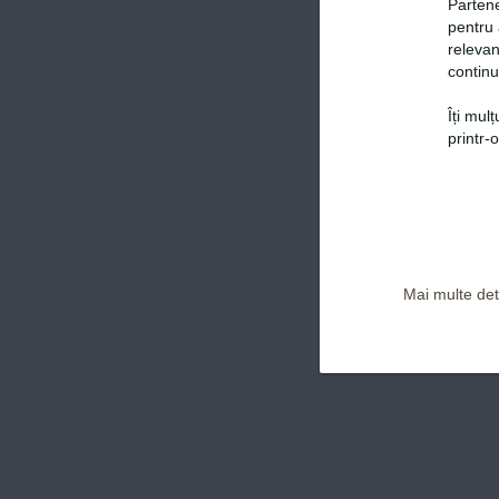
Partene
pentru 
relevan
continu
Îți mul
Politica de confidențialitate și Termeni și Condiții
printr-
Mai multe deta