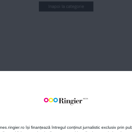
Inapoi la categorie
BONEAZĂ-TE LA NEWSLETT
Fii la curent cu toate aparițiile din grupul Ringier.
ABONEAZĂ-TE
es.ringier.ro își finanțează întregul conținut jurnalistic exclusiv prin publ