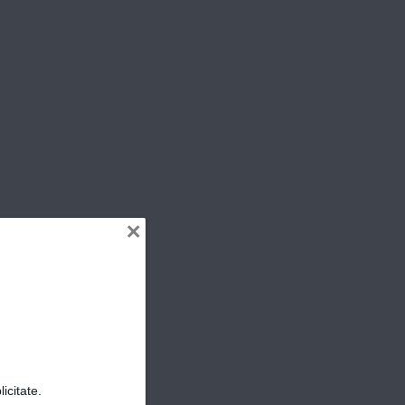
ER
×
icitate.