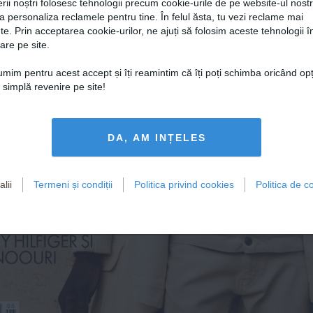
MÂNIA
rii noștri folosesc tehnologii precum cookie-urile de pe website-ul nost
a personaliza reclamele pentru tine. În felul ăsta, tu vezi reclame mai
AN
te. Prin acceptarea cookie-urilor, ne ajuți să folosim aceste tehnologii î
ION
INCER
are pe site.
TEȘTE-TE 
S
ȘI 
RU O
țumim pentru acest accept și îți reamintim că îți poți schimba oricând op
UME
o simplă revenire pe site!
OUĂ!
DA, AM INȚELES
MENTEAZĂ 
lii
Termeni și condiții
Politica privind cookies
Politica de co
N 
IMENSIUNI 
 DE
HILFIGER ȘI 
OOURI