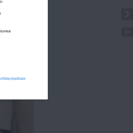
ru
PSIHO
XIETATE, 
n
TITUDINE 
PERANȚĂ
țiunea
© 2026 Ringier Romania. Toate drepturile rezervate
ÎN VREMURI 
DE CRIZĂ
nfidențialitate