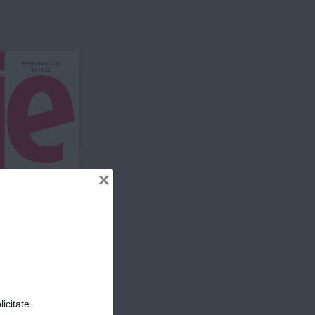
SEPTEMBRIE  
202
5
29.99 
LEI
ER
×
icitate.