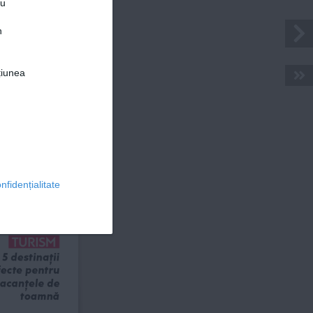
ru
n
țiunea
© 2026 Ringier Romania. Toate drepturile rezervate
DAYANA
Artist
VEDETE
nfidențialitate
in Hoffman, 
vestea unui 
fără vârstă
TURISM
5 destinații 
ecte pentru 
acanțele de 
toamnă