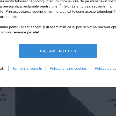
rii noștri folosesc tehnologii precum cookie-urile de pe website-ul nost
a personaliza reclamele pentru tine. În felul ăsta, tu vezi reclame mai
te. Prin acceptarea cookie-urilor, ne ajuți să folosim aceste tehnologii î
are pe site.
țumim pentru acest accept și îți reamintim că îți poți schimba oricând op
o simplă revenire pe site!
ic, 
 
s 
DA, AM INȚELES
lii
Termeni și condiții
Politica privind cookies
Politica de co
lescu, 
Dust
re 
po
te
romantic 
E
ier, 
ital
perf
v