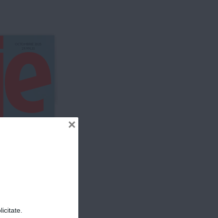
OCTOMBRIE  202
5
29.99 
LEI
ER
×
Tiana 
MIROV
Antreprenor
icitate.