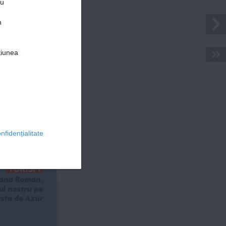
ru
n
MODĂ
udine și stil 
țiunea
© 2026 Ringier Romania. Toate drepturile rezervate
un pictorial 
modă inedit
VEDETE
Armani, 
arhitectul 
eleganței: 
vestea unei 
nfidențialitate
legende
TURISM
ana Roman, 
ul nostru pe 
sta de Azur