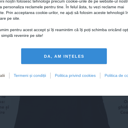
rii noștri folosesc tehnologii precum cookie-urile de pe website-ul nost
a personaliza reclamele pentru tine. În felul ăsta, tu vezi reclame mai
te. Prin acceptarea cookie-urilor, ne ajuți să folosim aceste tehnologii î
in, 
are pe site.
 
Atit
țumim pentru acest accept și îți reamintim că îți poți schimba oricând op
într-
o simplă revenire pe site!
de 
E
DA, AM INȚELES
Po
lii
Termeni și condiții
Politica privind cookies
Politica de co
, 
 la 
s: 
O
me și 
ghid
ire
Coa