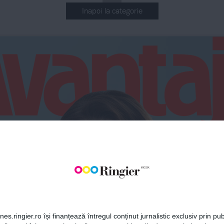
Inapoi la categorie
BONEAZĂ-TE LA NEWSLETT
Fii la curent cu toate aparițiile din grupul Ringier.
ECIAL
z” 
pre 
MO
i curaj
ABONEAZĂ-TE
ui
es.ringier.ro își finanțează întregul conținut jurnalistic exclusiv prin publ