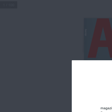
1 / 100
A
DOSAR SP
În „Luna ro
vorbim des
speranță, 
prevenție ș
PSIHO
Sindromul 
impostorul
magazin