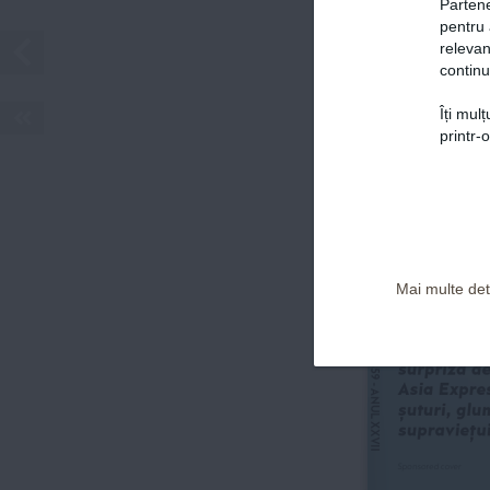
GHIDUL COMPLET AL FEMEII MODERNE
Partene
INTERVIU
pentru 
relevan
Mihaela Căl
continu
viața după
breaking 
news
Îți mul
Politica de confidențialitate și Termeni și Condiții
printr-
SĂNĂTAT
www.avantaje.ro
Manualul 
părinților 
pentru un 
consult 
OCTOMBRIE
ORL
Mai multe deta
 2025
INTERVIU
Gabi Tamaș
  NR. 
surpriza de
359 
Asia Expres
- ANUL XXV
șuturi, glu
supraviețu
II
Sponsored cover