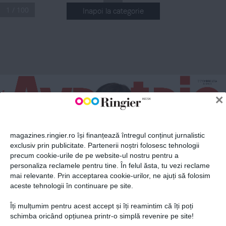
1 / 100
Inapoi la categorie
ABONEAZĂ-TE LA NEWSLETTER
Fii la curent cu toate aparițiile din grupul Ringier.
OCTOMBRIE  202
4
24.99 
LEI
×
magazines.ringier.ro își finanțează întregul conținut jurnalistic
Dosar
 SPECIAL
exclusiv prin publicitate. Partenerii noștri folosesc tehnologii
GHIDUL COMPLET AL FEMEII MODERNE
MARINA 
Screeningul 
LIXANDRA
precum cookie-urile de pe website-ul nostru pentru a
CANCERULUI 
ABONEAZĂ-TE
Antreprenor
DE SÂN
personaliza reclamele pentru tine. În felul ăsta, tu vezi reclame
Sponsored Cover
mai relevante. Prin acceptarea cookie-urilor, ne ajuți să folosim
aceste tehnologii în continuare pe site.
RE L AȚII
Îți mulțumim pentru acest accept și îți reamintim că îți poți
Ești veșnica 
Politica de confidențialitate și
© 2026 Ringier Romania. Toate
schimba oricând opțiunea printr-o simplă revenire pe site!
amantă? 
Iată de ce
TURISM