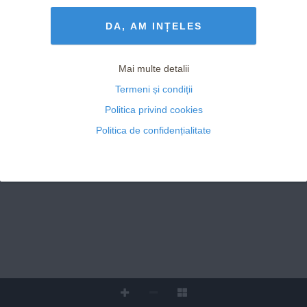
Termeni și Condiții
drepturile rezervate
O nouă 
profesie: 
www.avantaje.ro
EZOTERIC
DA, AM INȚELES
Travel-
Taina 
planner
nopți
lor 
OCTOMBRIE  2024
cu Lună 
D IE TĂ
Plină
Mai multe detalii
10 alimente 
care îți 
stimu
lează 
INTERVIU
Termeni și condiții
 NR. 3
meta
bo
lismul 
Marcel Iureș
, 
49 
actor
: „Noi vrem să 
- ANUL XXV
Politica privind cookies
trăim totul la nivel 
EDUCAȚIE
excepțional, chiar 
Politica de confidențialitate
și atunci când noi 
Cum să devii 
I
înșine nu suntem 
un Game 
excepționali.”
Developer
1 COVER 2024.indd   1
9/17/24   3:46 PM