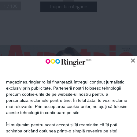
1 / 100
Inapoi la categorie
ABONEAZĂ-TE LA NEWSLETTER
Fii la curent cu toate aparițiile din grupul Ringier.
MARTIE  
202
5
24.99 
LEI
×
magazines.ringier.ro își finanțează întregul conținut jurnalistic
DOSAR SPECIAL
exclusiv prin publicitate. Partenerii noștri folosesc tehnologii
Dr
. RODICA 
Reinterpretarea 
albumelor
PRODAN
precum cookie-urile de pe website-ul nostru pentru a
ABONEAZĂ-TE
ELECTRECORD
Sponsored cover
personaliza reclamele pentru tine. În felul ăsta, tu vezi reclame
GHIDUL COMPLET AL FEMEII MODERNE
PSIHO
mai relevante. Prin acceptarea cookie-urilor, ne ajuți să folosim
Suferința 
aceste tehnologii în continuare pe site.
îi face pe 
oameni 
să învețe să 
Îți mulțumim pentru acest accept și îți reamintim că îți poți
se protejeze 
zilnic
Politica de confidențialitate și
© 2026 Ringier Romania. Toate
schimba oricând opțiunea printr-o simplă revenire pe site!
RE L AȚII