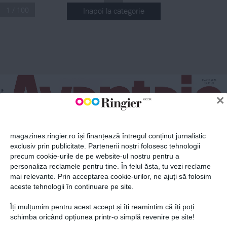
1 / 100
Inapoi la categorie
ABONEAZĂ-TE LA NEWSLETTER
Fii la curent cu toate aparițiile din grupul Ringier.
MARTIE  202
4
24.99
 LEI
×
magazines.ringier.ro își finanțează întregul conținut jurnalistic
Dosar
 SPECIAL
Trei DOA M N E 
exclusiv prin publicitate. Partenerii noștri folosesc tehnologii
LILI APOSTOL
deosebite de la TV
GHIDUL COMPLET AL FEMEII MODERNE
precum cookie-urile de pe website-ul nostru pentru a
ABONEAZĂ-TE
ANTREPRENOR
personaliza reclamele pentru tine. În felul ăsta, tu vezi reclame
Sponsored Cover
mai relevante. Prin acceptarea cookie-urilor, ne ajuți să folosim
aceste tehnologii în continuare pe site.
Îți mulțumim pentru acest accept și îți reamintim că îți poți
Politica de confidențialitate și
© 2026 Ringier Romania. Toate
schimba oricând opțiunea printr-o simplă revenire pe site!