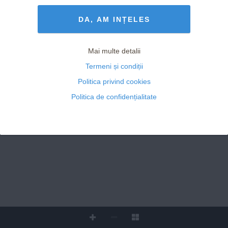
PSIHO
Termeni și Condiții
drepturile rezervate
Dependentă 
HOROSCOP
de părerile 
Compatibilități 
DA, AM INȚELES
celorlalți?
www.avantaje.ro
între zodii
MINDFULNESS
RE L AȚII
Ajută-ți organismul 
MARTIE
Sindromul Al Bundy: 
să se odihnească
Mai multe detalii
de ce nu are chef 
  2024
de sex?
Termeni și condiții
 NR. 3
INTERVIU
Super 
42 
cadouri 
Câștigătoarea 
- ANUL XXV
Politica privind cookies
Premiului Pulitzer 
SURPRIZĂ
BARBARA 
2023
, 
Politica de confidențialitate
KINGSOLVER
: 
I
„Literatura e un 
medicament bun 
pentru viețile grele.”
1 COVER 2024.indd   1
2/19/24   6:51 PM