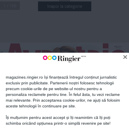
1 / 100
Inapoi la categorie
ABONEAZĂ-TE LA NEWSLETTER
Fii la curent cu toate aparițiile din grupul Ringier.
MARTIE  202
3
19.99
  LEI
×
magazines.ringier.ro își finanțează întregul conținut jurnalistic
Dosar
 SPECIAL
exclusiv prin publicitate. Partenerii noștri folosesc tehnologii
DANA BRATU
Femeile fatale 
GHIDUL COMPLET AL FEMEII MODERNE
ale României
Dermatolog estetician
precum cookie-urile de pe website-ul nostru pentru a
ABONEAZĂ-TE
Sponsored Cover
personaliza reclamele pentru tine. În felul ăsta, tu vezi reclame
NUTRIȚIE
mai relevante. Prin acceptarea cookie-urilor, ne ajuți să folosim
Microbiomul - 
cauza multor 
aceste tehnologii în continuare pe site.
afecțiuni
Îți mulțumim pentru acest accept și îți reamintim că îți poți
PSIHO
Infidelitatea 
Politica de confidențialitate și
© 2026 Ringier Romania. Toate
schimba oricând opțiunea printr-o simplă revenire pe site!
este o alegere