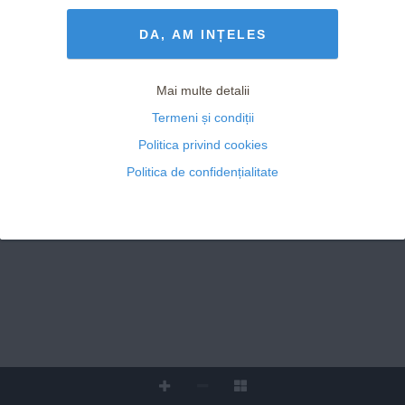
Termeni și Condiții
drepturile rezervate
BEAUTY
Total Body 
DA, AM INȚELES
www.avantaje.ro
Lifting
SĂNĂTATE
MARTIE
Poți rămâne 
Mai multe detalii
 202
însărcinată în timpul 
menstruației
3  NR. 3
Termeni și condiții
30
 - ANUL XXVI
Super 
INTERVIU
Politica privind cookies
cadouri 
ADELINA PESTRIȚU, 
SURPRIZĂ
influencer
:
Politica de confidențialitate
„Nu cred că e cineva 
V
îndreptățit să pună 
etichete și mi se pare 
nedrept să o facă!”
1 COVER 2023.indd   1
2/15/23   5:10 PM