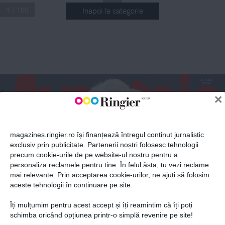
1 / 100
Inapoi la categorie
ABONEAZĂ-TE LA NEWSLETTER
Fii la curent cu toate aparițiile din grupul Ringier.
IULIE 2020
10
,90
 LEI
×
magazines.ringier.ro își finanțează întregul conținut jurnalistic
GHIDUL COMPLET AL FEMEII MODERNE
Dosar 
exclusiv prin publicitate. Partenerii noștri folosesc tehnologii
SPECIAL
Pe copert
ã
precum cookie-urile de pe website-ul nostru pentru a
ABONEAZĂ-TE
PANDEMIILE
ANCA 
personaliza reclamele pentru tine. În felul ăsta, tu vezi reclame
care au schimbat 
istoria lumii
VEREANU 
mai relevante. Prin acceptarea cookie-urilor, ne ajuți să folosim
aceste tehnologii în continuare pe site.
Specialist chirurgie 
dento-alveolară
Îți mulțumim pentru acest accept și îți reamintim că îți poți
PSIHO
Politica de confidențialitate și
© 2026 Ringier Romania. Toate
schimba oricând opțiunea printr-o simplă revenire pe site!
SIMȚI CĂ 
TE ÎNȘALĂ? 
BEAUTY