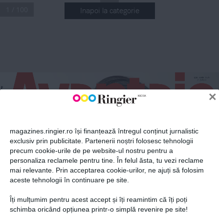
1 / 100
Inapoi la categorie
ABONEAZĂ-TE LA NEWSLETTER
Fii la curent cu toate aparițiile din grupul Ringier.
IANUARIE 2020
11,99
 LEI
×
GHIDUL COMPLET AL FEMEII MODERNE
magazines.ringier.ro își finanțează întregul conținut jurnalistic
exclusiv prin publicitate. Partenerii noștri folosesc tehnologii
precum cookie-urile de pe website-ul nostru pentru a
ABONEAZĂ-TE
personaliza reclamele pentru tine. În felul ăsta, tu vezi reclame
mai relevante. Prin acceptarea cookie-urilor, ne ajuți să folosim
aceste tehnologii în continuare pe site.
Îți mulțumim pentru acest accept și îți reamintim că îți poți
Pe copert
ã
Politica de confidențialitate și
© 2026 Ringier Romania. Toate
schimba oricând opțiunea printr-o simplă revenire pe site!
DOSAR SPECIAL