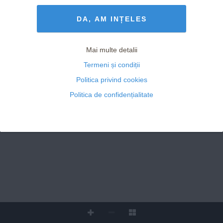
Termeni și Condiții
drepturile rezervate
PSIHO
Plânsul: eliberare 
www.avantaje.ro
sau slăbiciune?
DA, AM INȚELES
INTERVIU
DECEMBRIE
MIHAI BOBONETE, 
:
comedian
Mai multe detalii
„
Î
ți trebuie destul de 
 2021  NR. 3
CADOU
multă inteligență să 
Termeni și condiții
poți face oamenii 
SURPRIZĂ!
să râdă..."
15
 - ANUL XXVII
Politica privind cookies
RECOMANDARE
Politica de confidențialitate
Filme & Cărți
pentru 
decembrie
COVER DEC 2021.indd   1
11/18/21   5:27 PM