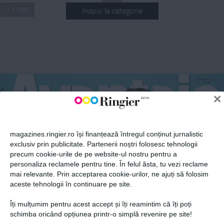
1 / 100
Inapoi la categorie
ABONEAZĂ-TE LA NEWSLETTER
Fii la curent cu toate aparițiile din grupul Ringier.
DECEMBRIE
  2021
10.9
 LEI
×
magazines.ringier.ro își finanțează întregul conținut jurnalistic
Dosar 
SPECIAL
Pe copert
ă
WELLNESS  
exclusiv prin publicitate. Partenerii noștri folosesc tehnologii
GHIDUL COMPLET AL FEMEII MODERNE
ADINA 
EROTIC
precum cookie-urile de pe website-ul nostru pentru a
ABONEAZĂ-TE
BUZATU
personaliza reclamele pentru tine. În felul ăsta, tu vezi reclame
12
Creator de stil 
masculin
mai relevante. Prin acceptarea cookie-urilor, ne ajuți să folosim
5948354 41900
8
aceste tehnologii în continuare pe site.
EXCLUSIVITATE
Două scriitoare de 
talie mondială au 
Îți mulțumim pentru acest accept și îți reamintim că îți poți
răspuns întrebărilor 
noastre
Politica de confidențialitate și
© 2026 Ringier Romania. Toate
schimba oricând opțiunea printr-o simplă revenire pe site!