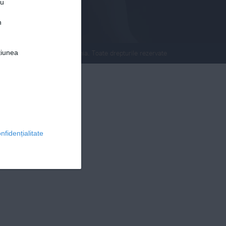
ru
n
țiunea
© 2026 Ringier Romania. Toate drepturile rezervate
nfidențialitate