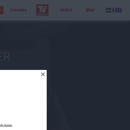
ER
×
icitate.