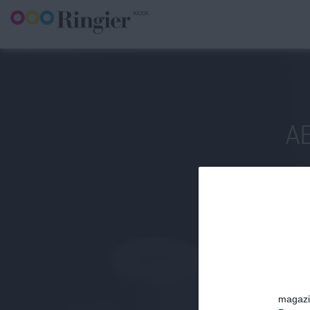
A
magazin