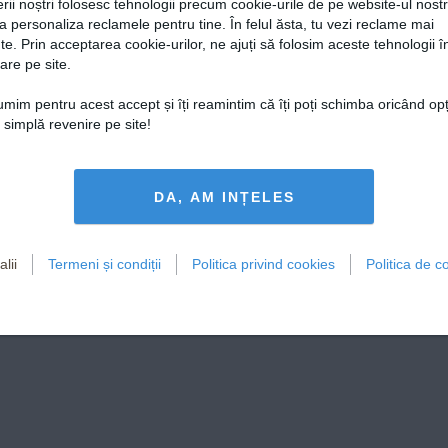
rii noștri folosesc tehnologii precum cookie-urile de pe website-ul nost
a personaliza reclamele pentru tine. În felul ăsta, tu vezi reclame mai
te. Prin acceptarea cookie-urilor, ne ajuți să folosim aceste tehnologii î
are pe site.
țumim pentru acest accept și îți reamintim că îți poți schimba oricând op
o simplă revenire pe site!
DA, AM INȚELES
lii
Termeni și condiții
Politica privind cookies
Politica de co