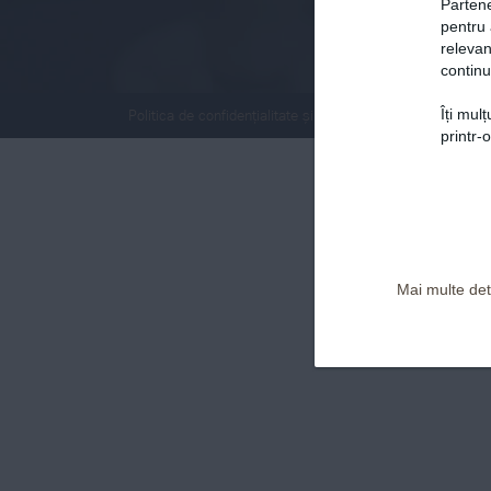
Partene
pentru 
relevan
continu
Îți mul
Politica de confidențialitate și Termeni și Condiții
printr-
Mai multe deta