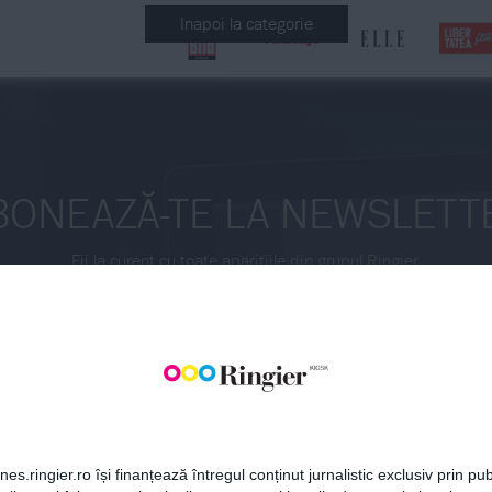
Inapoi la categorie
BONEAZĂ-TE LA NEWSLETT
Fii la curent cu toate aparițiile din grupul Ringier.
ABONEAZĂ-TE
es.ringier.ro își finanțează întregul conținut jurnalistic exclusiv prin publ